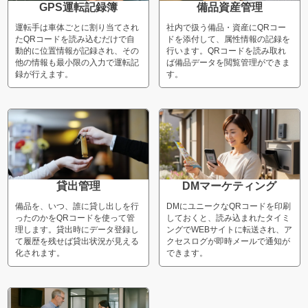
GPS運転記録簿
備品資産管理
運転手は車体ごとに割り当てされ
社内で扱う備品・資産にQRコー
たQRコードを読み込むだけで自
ドを添付して、属性情報の記録を
動的に位置情報が記録され、その
行います。QRコードを読み取れ
他の情報も最小限の入力で運転記
ば備品データを閲覧管理ができま
録が行えます。
す。
貸出管理
DMマーケティング
備品を、いつ、誰に貸し出しを行
DMにユニークなQRコードを印刷
ったのかをQRコードを使って管
しておくと、読み込まれたタイミ
理します。貸出時にデータ登録し
ングでWEBサイトに転送され、ア
て履歴を残せば貸出状況が見える
クセスログが即時メールで通知が
化されます。
できます。