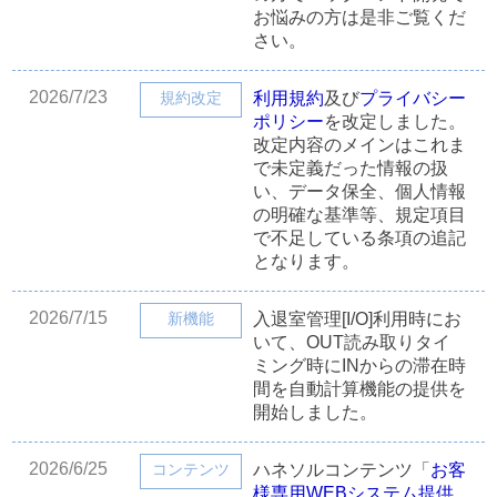
お悩みの方は是非ご覧くだ
さい。
2026/7/23
規約改定
利用規約
及び
プライバシー
ポリシー
を改定しました。
改定内容のメインはこれま
で未定義だった情報の扱
い、データ保全、個人情報
の明確な基準等、規定項目
で不足している条項の追記
となります。
2026/7/15
新機能
入退室管理[I/O]利用時にお
いて、OUT読み取りタイ
ミング時にINからの滞在時
間を自動計算機能の提供を
開始しました。
2026/6/25
コンテンツ
ハネソルコンテンツ「
お客
様専用WEBシステム提供