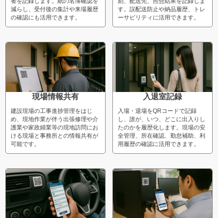
者を記録します。紙の名簿確認を
刻、配送先、照合結果を記録しま
減らし、受付後の集計や来場履歴
す。誤配送防止や納品履歴、トレ
の確認にも活用できます。
ーサビリティに活用できます。
現場情報共有
入退室記録
建設現場の工事進捗管理をはじ
入場・退場をQRコードで記録
め、現地作業が伴う出張修理や介
し、誰が、いつ、どこに出入りし
護業や家政婦業等の現地訪問にお
たのかを履歴化します。現場の安
ける現場と事務所との情報共有が
全管理、所在確認、勤怠補助、利
可能です。
用履歴の確認に活用できます。