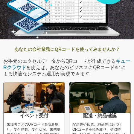
あなたの会社業務にQRコードを使ってみませんか？
お手元のエクセルデータからQRコードが作成できる
キュー
Rクラウド
を使えば、あなたのビジネスにQRコード
に
※1
よる快適なシステム運用が実現できます。
イベント受付
配送・納品確認
来場者ごとのQRコードを読み取
配送袋や伝票、納品先に紐づく
り、受付時刻、受付状況、未来場
QRコードを読み取り、受取時