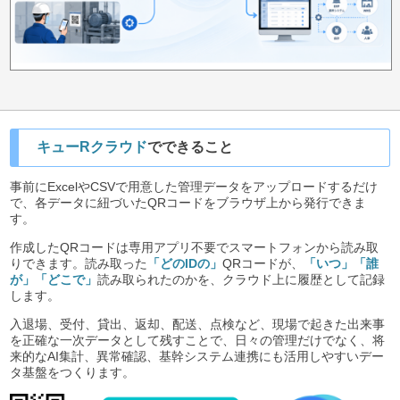
キューRクラウド
でできること
事前にExcelやCSVで用意した管理データをアップロードするだけ
で、各データに紐づいたQRコードをブラウザ上から発行できま
す。
作成したQRコードは専用アプリ不要でスマートフォンから読み取
りできます。読み取った
「どのIDの」
QRコードが、
「いつ」「誰
が」「どこで」
読み取られたのかを、クラウド上に履歴として記録
します。
入退場、受付、貸出、返却、配送、点検など、現場で起きた出来事
を正確な一次データとして残すことで、日々の管理だけでなく、将
来的なAI集計、異常確認、基幹システム連携にも活用しやすいデー
タ基盤をつくります。