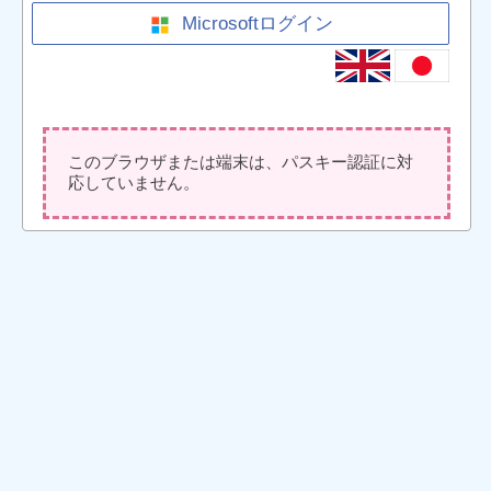
Microsoftログイン
このブラウザまたは端末は、パスキー認証に対
応していません。