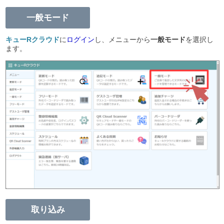
一般モード
キューRクラウド
に
ログイン
し、メニューから
一般モード
を選択し
ます。
取り込み