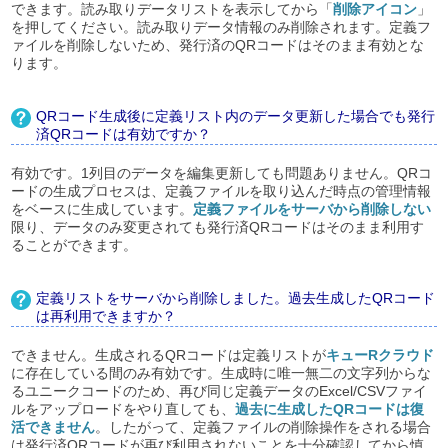
できます。読み取りデータリストを表示してから「
削除アイコン
」
を押してください。読み取りデータ情報のみ削除されます。定義フ
ァイルを削除しないため、発行済のQRコードはそのまま有効とな
ります。
QRコード生成後に定義リスト内のデータ更新した場合でも発行
済QRコードは有効ですか？
有効です。1列目のデータを編集更新しても問題ありません。QRコ
ードの生成プロセスは、定義ファイルを取り込んだ時点の管理情報
をベースに生成しています。
定義ファイルをサーバから削除しない
限り、データのみ変更されても発行済QRコードはそのまま利用す
ることができます。
定義リストをサーバから削除しました。過去生成したQRコード
は再利用できますか？
できません。生成されるQRコードは定義リストが
キューRクラウド
に存在している間のみ有効です。生成時に唯一無二の文字列からな
るユニークコードのため、再び同じ定義データのExcel/CSVファイ
ルをアップロードをやり直しても、
過去に生成したQRコードは復
活できません
。したがって、定義ファイルの削除操作をされる場合
は発行済QRコードが再び利用されないことを十分確認してから慎