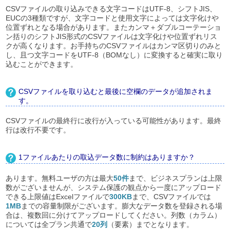
CSVファイルの取り込みできる文字コードはUTF-8、シフトJIS、
EUCの3種類ですが、文字コードと使用文字によっては文字化けや
位置ずれとなる場合があります。またカンマ＋ダブルコーテーショ
ン括りのシフトJIS形式のCSVファイルは文字化けや位置ずれリス
クが高くなります。お手持ちのCSVファイルはカンマ区切りのみと
し、且つ文字コードをUTF-8（BOMなし）に変換すると確実に取り
込むことができます。
CSVファイルを取り込むと最後に空欄のデータが追加されま
す。
CSVファイルの最終行に改行が入っている可能性があります。最終
行は改行不要です。
1ファイルあたりの取込データ数に制約はありますか？
あります。無料ユーザの方は最大
50件
まで、ビジネスプランは上限
数がございませんが、システム保護の観点から一度にアップロード
できる上限値はExcelファイルで
300KB
まで、CSVファイルでは
1MB
までの容量制限がございます。膨大なデータ数を登録される場
合は、複数回に分けてアップロードしてください。列数（カラム）
については全プラン共通で
20列
（要素）までとなります。