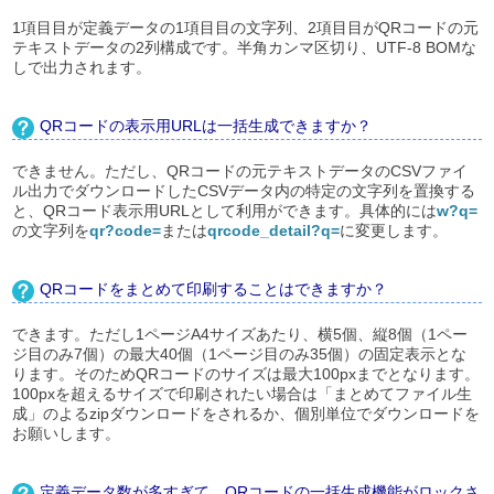
1項目目が定義データの1項目目の文字列、2項目目がQRコードの元
テキストデータの2列構成です。半角カンマ区切り、UTF-8 BOMな
しで出力されます。
QRコードの表示用URLは一括生成できますか？
できません。ただし、QRコードの元テキストデータのCSVファイ
ル出力でダウンロードしたCSVデータ内の特定の文字列を置換する
と、QRコード表示用URLとして利用ができます。具体的には
w?q=
の文字列を
qr?code=
または
qrcode_detail?q=
に変更します。
QRコードをまとめて印刷することはできますか？
できます。ただし1ページA4サイズあたり、横5個、縦8個（1ペー
ジ目のみ7個）の最大40個（1ページ目のみ35個）の固定表示とな
ります。そのためQRコードのサイズは最大100pxまでとなります。
100pxを超えるサイズで印刷されたい場合は「まとめてファイル生
成」のよるzipダウンロードをされるか、個別単位でダウンロードを
お願いします。
定義データ数が多すぎて、QRコードの一括生成機能がロックさ