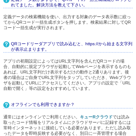
れてました。解決方法を教えて下さい。
定義データの検索機能を使い、出力する対象のデータ表示数に絞っ
てからQRコード一括生成ボタンを押します。検索結果に対してQR
コード一括生成が実行されます。
QRコードリーダアプリで読み込むと、https://から始まる文字列
が表示止まります。
アプリの初期設定によってはURL文字列を含んだQRコードの場
合、自動的に規定ブラウザが起動してWebページを表示するものも
あれば、URL文字列だけ表示するだけの動作と2通りあります。後
者の場合はご自身でURL文字列をタップしていただき、Webブラウ
ザを起動してURLにアクセスしてください。アプリの設定で「URL
自動で開く」等の設定をおすすめしています。
オフラインでも利用できますか？
通常にはオンラインでご利用ください。
キューRクラウド
では読み
取ったコード情報をリアルタイムにクラウドサーバに記録するには
常時インターネットに接続している必要があります。ただし読み取
ったデータを即時反映する必要がなく、別日に一斉管理する場合