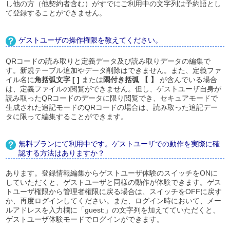
し他の方（他契約者含む）がすでにご利用中の文字列は予約語とし
て登録することができません。
ゲストユーザの操作権限を教えてください。
QRコードの読み取りと定義データ及び読み取りデータの編集で
す。新規テーブル追加やデータ削除はできません。また、定義ファ
イル名に
角括弧文字 [ ]
または
隅付き括弧 【 】
が含んでいる場合
は、定義ファイルの閲覧ができません。但し、ゲストユーザ自身が
読み取ったQRコードのデータに限り閲覧でき、セキュアモードで
生成された追記モードのQRコードの場合は、読み取った追記デー
タに限って編集することができます。
無料プランにて利用中です。ゲストユーザでの動作を実際に確
認する方法はありますか？
あります。登録情報編集からゲストユーザ体験のスイッチをONに
していただくと、ゲストユーザと同様の動作が体験できます。ゲス
トユーザ権限から管理者権限に戻る場合は、スイッチをOFFに戻す
か、再度ログインしてください。また、ログイン時において、メー
ルアドレスを入力欄に「guest:」の文字列を加えてていただくと、
ゲストユーザ体験モードでログインができます。