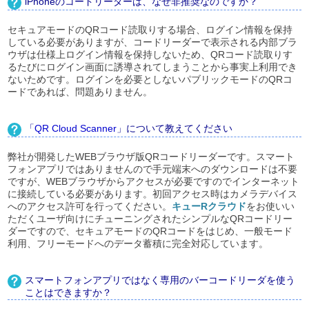
iPhoneのコードリーダーは、なぜ非推奨なのですか？
セキュアモードのQRコード読取りする場合、ログイン情報を保持
している必要がありますが、コードリーダーで表示される内部ブラ
ウザは仕様上ログイン情報を保持しないため、QRコード読取りす
るたびにログイン画面に誘導されてしまうことから事実上利用でき
ないためです。ログインを必要としないパブリックモードのQRコ
ードであれば、問題ありません。
「
QR Cloud Scanner
」について教えてください
弊社が開発したWEBブラウザ版QRコードリーダーです。スマート
フォンアプリではありませんので手元端末へのダウンロードは不要
ですが、WEBブラウザからアクセスが必要ですのでインターネット
に接続している必要があります。初回アクセス時はカメラデバイス
へのアクセス許可を行ってください。
キューRクラウド
をお使いい
ただくユーザ向けにチューニングされたシンプルなQRコードリー
ダーですので、セキュアモードのQRコードをはじめ、一般モード
利用、フリーモードへのデータ蓄積に完全対応しています。
スマートフォンアプリではなく専用のバーコードリーダを使う
ことはできますか？