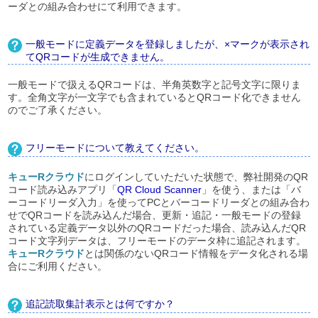
ーダとの組み合わせにて利用できます。
一般モードに定義データを登録しましたが、×マークが表示され
てQRコードが生成できません。
一般モードで扱えるQRコードは、半角英数字と記号文字に限りま
す。全角文字が一文字でも含まれているとQRコード化できません
のでご了承ください。
フリーモードについて教えてください。
キューRクラウド
にログインしていただいた状態で、弊社開発のQR
コード読み込みアプリ「
QR Cloud Scanner
」を使う、または「バ
ーコードリーダ入力」を使ってPCとバーコードリーダとの組み合わ
せでQRコードを読み込んだ場合、更新・追記・一般モードの登録
されている定義データ以外のQRコードだった場合、読み込んだQR
コード文字列データは、フリーモードのデータ枠に追記されます。
キューRクラウド
とは関係のないQRコード情報をデータ化される場
合にご利用ください。
追記読取集計表示とは何ですか？