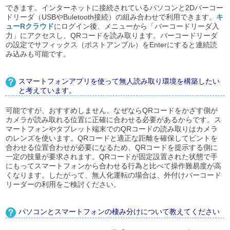
できます。インターネットに接続されているパソコンと2Dバーコー
ドリーダ（USBやBuletooth接続）の組み合わせで利用できます。
キ
ューRクラウド
にログイン後、メニューから「バーコードリーダ入
力」にアクセスし、QRコードを読み取ります。バーコードリーダ
の設定でサフィックス（ポストアンブル）をEnterにすると連続読
み込みも可能です。
スマートフォンアプリを使って無人読み取り環境を構築したい
と考えています。
可能ですが、おすすめしません。なぜならQRコードをかざす側が
カメラが読み取れる位置に正確に合わせる必要があるからです。ス
マートフォンやタブレット端末でのQRコードの読み取りはカメラ
のレンズを使います。QRコードと適正な距離を確保してピントを
合わせる位置合わせが必要になるため、QRコードを提示する側に
一定の技量が要求されます。QRコードが固定設置された状態で手
にもってスマートフォンから合わせる行為と比べて操作難易度が高
くなります。したがって、無人化運転の場合は、外付けバーコード
リーダーの利用をご検討ください。
パソコンとスマートフォンの棲み分けについて教えてください