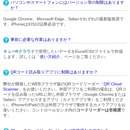
パソコンやスマートフォンにはバージョン等の制限はあります
か？
Google Chrome、Microsoft Edge、Safariそれぞれの最新版推奨で
す。iPhoneはiOS12以降必須です。
事前に必要な作業はありますか？
キューRクラウド
で管理したいデータをExcel/CSVファイルで作成
します。詳しくは「
使い方紹介
」ページをご覧ください。
QRコード読み取りアプリに制限はありますか？
弊社が開発したWEBブラウザ版のQRコードリーダー「
QR Cloud
Scanner
」をお使いください。外部アプリをご利用の場合は、QRコ
ードを読み取ったURLに対し外部ブラウザ（Google Chormeまたは
Safari）でアクセスするアプリ（カメラアプリ等）をご利用くださ
い。iPhoneやiPadの方は外部ブラウザで動作するカメラアプリをお
使いください。コントロールセンタ内の
コードリーダーは非推奨
で
す。