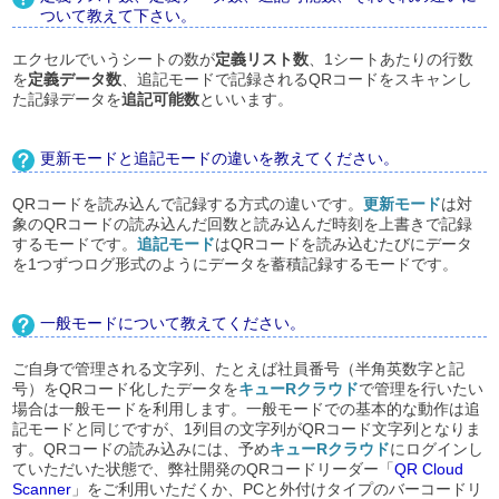
ついて教えて下さい。
エクセルでいうシートの数が
定義リスト数
、1シートあたりの行数
を
定義データ数
、追記モードで記録されるQRコードをスキャンし
た記録データを
追記可能数
といいます。
更新モードと追記モードの違いを教えてください。
QRコードを読み込んで記録する方式の違いです。
更新モード
は対
象のQRコードの読み込んだ回数と読み込んだ時刻を上書きで記録
するモードです。
追記モード
はQRコードを読み込むたびにデータ
を1つずつログ形式のようにデータを蓄積記録するモードです。
一般モードについて教えてください。
ご自身で管理される文字列、たとえば社員番号（半角英数字と記
号）をQRコード化したデータを
キューRクラウド
で管理を行いたい
場合は一般モードを利用します。一般モードでの基本的な動作は追
記モードと同じですが、1列目の文字列がQRコード文字列となりま
す。QRコードの読み込みには、予め
キューRクラウド
にログインし
ていただいた状態で、弊社開発のQRコードリーダー「
QR Cloud
Scanner
」をご利用いただくか、PCと外付けタイプのバーコードリ