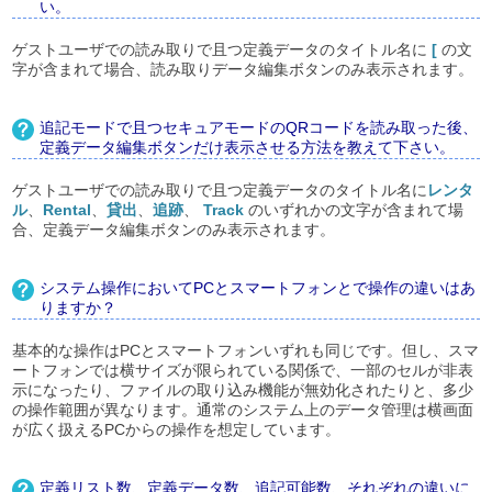
い。
ゲストユーザでの読み取りで且つ定義データのタイトル名に
[
の文
字が含まれて場合、読み取りデータ編集ボタンのみ表示されます。
追記モードで且つセキュアモードのQRコードを読み取った後、
定義データ編集ボタンだけ表示させる方法を教えて下さい。
ゲストユーザでの読み取りで且つ定義データのタイトル名に
レンタ
ル
、
Rental
、
貸出
、
追跡
、
Track
のいずれかの文字が含まれて場
合、定義データ編集ボタンのみ表示されます。
システム操作においてPCとスマートフォンとで操作の違いはあ
りますか？
基本的な操作はPCとスマートフォンいずれも同じです。但し、スマ
ートフォンでは横サイズが限られている関係で、一部のセルが非表
示になったり、ファイルの取り込み機能が無効化されたりと、多少
の操作範囲が異なります。通常のシステム上のデータ管理は横画面
が広く扱えるPCからの操作を想定しています。
定義リスト数、定義データ数、追記可能数、それぞれの違いに