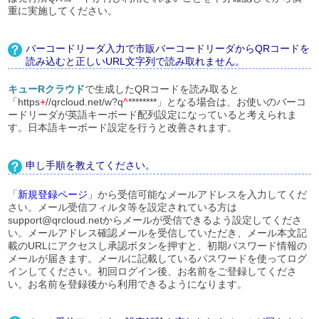
重に実施してください。
バーコードリーダ入力で市販バーコードリーダからQRコードを
読み込むと正しいURL文字列で読み取れません。
キューRクラウド
で生成したQRコードを読み取ると
「https
+
//qrcloud.net/w?q
^
********」となる場合は、お使いのバーコ
ードリーダが英語キーボード配列設定になっていると考えられま
す。日本語キーボード設定を行うと改善されます。
申し手順を教えてください。
「
新規登録ページ
」から受信可能なメールアドレスを入力してくだ
さい。メール受信フィルタ等を設定されている方は
support@qrcloud.netからメールが受信できるよう設定してくださ
い。メールアドレス確認メールを受信していただき、メール本文記
載のURLにアクセスし承認ボタンを押すと、初期パスワード情報の
メールが届きます。メールに記載しているパスワードを使ってログ
インしてください。初回ログイン後、お名前をご登録してくださ
い。お名前を登録後から利用できるようになります。