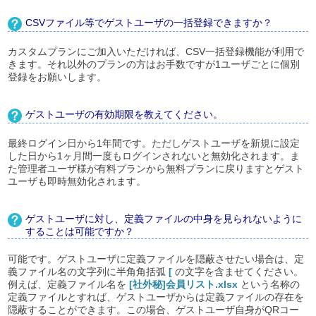
CSVファイル等でゲストユーザの一括登録できますか？
カスタムプランにご加入いただければ、CSV一括登録機能が利用で
きます。それ以外のプランの方はお手数ですが1ユーザごとに個別
登録をお願いします。
ゲストユーザの有効期限を教えてください。
最終ログイン日から1年間です。ただしゲストユーザを新規に設定
した日から1ヶ月間一度もログインされないと無効化されます。ま
た管理者ユーザ様が有料プランから無料プランに戻りますとゲスト
ユーザも即時無効化されます。
ゲストユーザに対し、定義ファイルの中身を見られないように
することは可能ですか？
可能です。ゲストユーザに定義ファイルを隠蔽させたい場合は、定
義ファイル名の文字列に半角角括弧
[
の文字を含ませてください。
例えば、定義ファイル名を
[社外秘]会員リスト.xlsx
という名称の
定義ファイルとすれば、ゲストユーザからは定義ファイルの存在を
隠蔽することができます。この場合、ゲストユーザ自身がQRコー