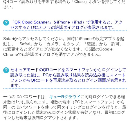
QRコード読み取りを中断する場合も「Close」ボタンを押してくだ
さい。
「
QR Cloud Scanner
」をiPhone（iPad）で使用すると、アク
セスするたびにカメラの許諾ダイアログが表示されます。
Safariからアクセスしてください。同時にiPhoneの設定アプリを起
動し、「Safari」から「カメラ」をタップ、「確認」から「許可」
に変更するとダイアログが出なくなります。iOS版のGoogle
Chromeでは許諾ダイアログを消すことができません。
セキュアモードのQRコードをスマートフォンからログインして
読み取った後に、PCから読み取り結果を読み込み後にスマート
フォンからQRコードを再度読み取るとログイン画面が表示され
ます。
一つのID/パスワードは、
キューRクラウド
に同時ログインできる端
末数は1つに限られます。複数の端末（PCとスマートフォン）から
同一のID/パスワードを使って同タイミングにログインを行うと、最
後にログインした端末のみログイン状態が有効となり、最初にログ
インした端末は強制ログアウトされます。