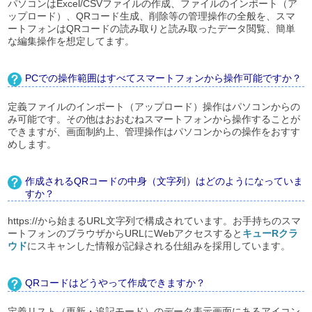
パソコンはExcel/CSVファイルの作成、ファイルのインポート（ア
ップロード）、QRコード生成、削除等の管理操作の全般を、スマ
ートフォンはQRコードの読み取りと読み取ったデータ閲覧、簡単
な編集操作を想定してます。
PCでの操作範囲はすべてスマートフォンから操作可能ですか？
定義ファイルのインポート（アップロード）操作はパソコンからの
み可能です。その他はおおむねスマートフォンから操作することが
できますが、画面制約上、管理操作はパソコンからの操作をおすす
めします。
作成されるQRコードの中身（文字列）はどのようになっていま
すか？
https://から始まるURL文字列で構成されています。お手持ちのスマ
ートフォンのブラウザからURLにWebアクセスすると
キューRクラ
ウド
にスキャンした情報が記録される仕組みを採用しています。
QRコードはどうやって作成できますか？
定義リスト（更新・追記モード）のデータ表示画面にあるアイコン