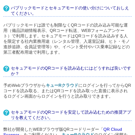
パブリックモードとセキュアモードの使い分けについておしえ
てください。
パブリックモードは誰でも制限なくQRコードの読み込み可能な運
用（備品詳細情報表示、QRコード転送、WEBフォームアンケー
ト）で利用します。セキュアモードはQRコードを読み込みする人
を限定する社内業務用途（レンタル管理、入退室記録、ヒト・モノ
進捗追跡、会員証管理等）や、イベント受付やバス乗車記録などの
第三者配布用途で利用します。
セキュアモードのQRコードを読み込むにはどうすれば良いです
か？
予めWebブラウザから
キューRクラウド
にログインを行ってからQR
コードを読み取る、またはQRコードを読み取った直後に表示され
るログイン画面からログインを行うと読み取りできます。
セキュアモードのQRコードを安定して読み込むための推奨アプ
リを教えてください。
弊社が開発したWEBブラウザ版QRコードリーダー「
QR Cloud
Scanner
」をご利用ください。
キューRクラウド
のログイン状態を