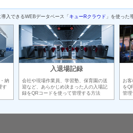
に導入できるWEBデータベース「
キューRクラウド
」を使った
入退場記録
・納
会社や現場作業員、学習塾、保育園の送
お客
理す
迎など、あらかじめ決まった人の入場記
をQ
録をQRコードを使って管理する方法
管理