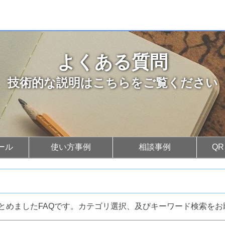
よくある質問
技術的な説明はこちらをご覧ください
ール
使い方事例
相談事例
Q
とめましたFAQです。カテゴリ選択、及びキーワード検索をお