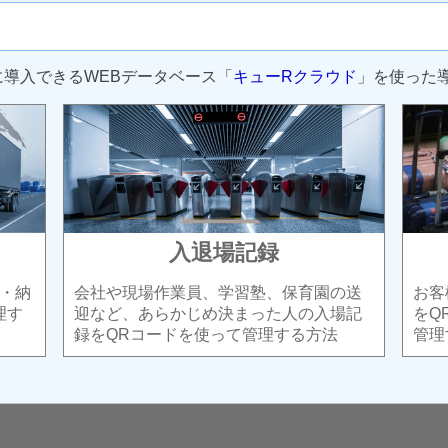
に導入できるWEBデータベース「
キューRクラウド
」を使った
入退場記録
・納
会社や現場作業員、学習塾、保育園の送
お客
理す
迎など、あらかじめ決まった人の入場記
をQ
録をQRコードを使って管理する方法
管理