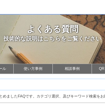
よくある質問
技術的な説明はこちらをご覧ください
ール
使い方事例
相談事例
Q
とめましたFAQです。カテゴリ選択、及びキーワード検索をお