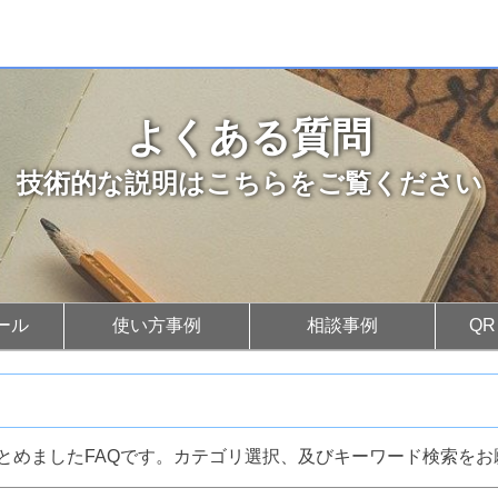
よくある質問
技術的な説明はこちらをご覧ください
ール
使い方事例
相談事例
Q
とめましたFAQです。カテゴリ選択、及びキーワード検索をお