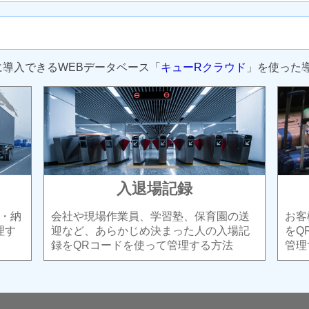
に導入できるWEBデータベース「
キューRクラウド
」を使った
入退場記録
・納
会社や現場作業員、学習塾、保育園の送
お客
理す
迎など、あらかじめ決まった人の入場記
をQ
録をQRコードを使って管理する方法
管理