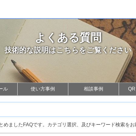
よくある質問
技術的な説明はこちらをご覧ください
ール
使い方事例
相談事例
Q
とめましたFAQです。カテゴリ選択、及びキーワード検索をお