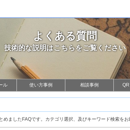
よくある質問
技術的な説明はこちらをご覧ください
ール
使い方事例
相談事例
Q
とめましたFAQです。カテゴリ選択、及びキーワード検索をお