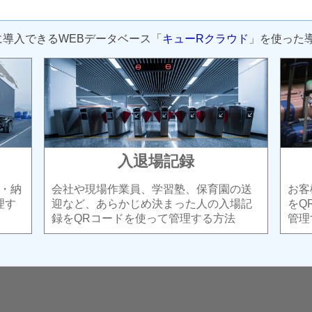
に導入できるWEBデータベース「
キューRクラウド
」を使った
入退場記録
・納
会社や現場作業員、学習塾、保育園の送
お客
理す
迎など、あらかじめ決まった人の入場記
をQ
録をQRコードを使って管理する方法
管理