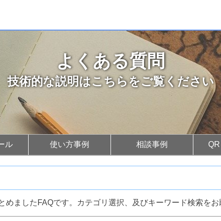
よくある質問
技術的な説明はこちらをご覧ください
ール
使い方事例
相談事例
Q
とめましたFAQです。カテゴリ選択、及びキーワード検索をお